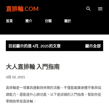
跳到主要內容
直排輪.COM
首頁
簡介
分類
關於
發
目前顯示的是 4月, 2025的文章
顯示全部
表
文
章
大人直排輪 入門指南
4月 02, 2025
直排輪是一項兼具運動與休閒的活動，不僅能鍛鍊身體平衡與協
調能力，還能提升心肺功能。以下是詳細的入門指南，幫助你從
零開始學習直排輪：